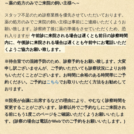
～薬の処方のみでご来院の飼い主様へ～
スタッフ不足のため診察業務を優先させていただいております。
薬の処方のみでご来院の飼い主様は事前にご連絡いただくようお
願い致します。診察終了後に薬の準備をさせていただくため、恐
れ入りますが
午前診に来院される場合は遅くとも前日の診察時間
内に、午後診に来院される場合は遅くとも午前中にお電話いただ
くようご協力お願い致します。
※待合室での混雑予防のため、診察予約をお願い致します。大変
申し訳ございませんが、ご予約いただいても診察状況によりお待
ちいただくことがございます。お時間に余裕のある時間帯にご予
約ください。ご予約は
こちら
でお取りいただく方法をお勧めして
おります。
※院長が会議に出席するなどの理由により、やむなく診察時間を
変更することがございます。診察以外でご予約なしにご来院され
る前にもう1度このページをご確認いただくようお願いいたしま
す。(診察の場合は電話かWebでのご予約をお願いいたします。)