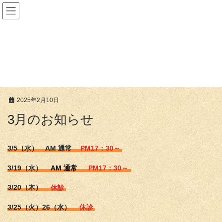
コ
ナ
ン
ビ
テ
ゲ
ン
ー
新着情報
ツ
シ
へ
ョ
ス
ン
HOME
新着情報
3月のお知らせ
キ
に
ッ
移
プ
動
2025年2月10日
3月のお知らせ
3/5（水） AM 通常
PM17：30～
3/19（水）
AM 通常
PM17：30～
3/20（木）
休診
3/25（火）26（水）
休診