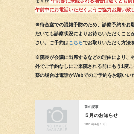
ますが
午前診に来院される場合は遅くとも前
午前中にお電話いただくようご協力お願い致
※待合室での混雑予防のため、診察予約をお
だいても診察状況によりお待ちいただくこと
さい。ご予約は
こちら
でお取りいただく方法
※院長が会議に出席するなどの理由により、
外でご予約なしにご来院される前にもう1度こ
察の場合は電話かWebでのご予約をお願いい
前の記事
５月のお知らせ
2023年4月10日