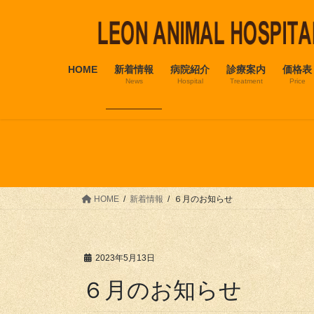
コ
ナ
ン
ビ
テ
ゲ
ン
ー
HOME
新着情報
病院紹介
診療案内
価格表
ツ
シ
News
Hospital
Treatment
Price
へ
ョ
ス
ン
キ
に
ッ
移
プ
動
HOME
新着情報
６月のお知らせ
2023年5月13日
６月のお知らせ