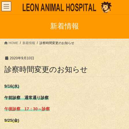
コ
ナ
ン
ビ
テ
ゲ
ン
ー
新着情報
ツ
シ
へ
ョ
ス
ン
HOME
新着情報
診察時間変更のお知らせ
キ
に
ッ
移
プ
動
2020年9月10日
診察時間変更のお知らせ
9/16(水)
午前診察 通常通り診察
午後診察 17：30～診察
9/25(金)