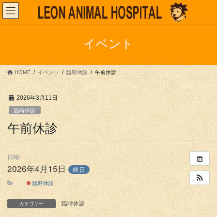
コ
ナ
ン
ビ
テ
ゲ
ン
ー
イベント
ツ
シ
へ
ョ
ス
ン
HOME
イベント
臨時休診
午前休診
キ
に
ッ
移
プ
動
2026年3月11日
臨時休診
午前休診
日時:
2026年4月15日
終日
臨時休診
臨時休診
カテゴリー