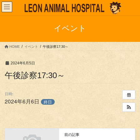
コ
ナ
ン
ビ
テ
ゲ
ン
ー
イベント
ツ
シ
へ
ョ
ス
ン
HOME
イベント
午後診察17:30～
キ
に
ッ
移
プ
動
2024年6月5日
午後診察17:30～
日時:
2024年6月6日
終日
前の記事