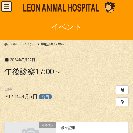
コ
ナ
ン
ビ
テ
ゲ
ン
ー
イベント
ツ
シ
へ
ョ
ス
ン
HOME
イベント
午後診察17:00～
キ
に
ッ
移
プ
動
2024年7月27日
午後診察17:00～
日時:
2024年8月5日
終日
臨時休診
前の記事