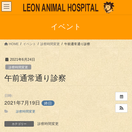
コ
ナ
ン
ビ
テ
ゲ
ン
ー
イベント
ツ
シ
へ
ョ
ス
ン
HOME
イベント
診察時間変更
午前通常通り診察
キ
に
ッ
移
プ
動
2021年6月24日
診察時間変更
午前通常通り診察
日時:
2021年7月19日
終日
診察時間変更
診察時間変更
カテゴリー