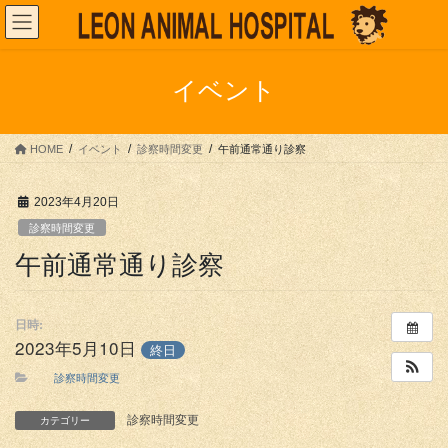
コ
ナ
ン
ビ
テ
ゲ
ン
ー
イベント
ツ
シ
へ
ョ
ス
ン
HOME
イベント
診察時間変更
午前通常通り診察
キ
に
ッ
移
プ
動
2023年4月20日
診察時間変更
午前通常通り診察
日時:
2023年5月10日
終日
診察時間変更
診察時間変更
カテゴリー