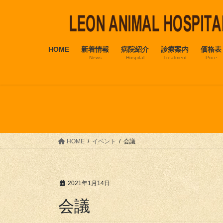
コ
ナ
ン
ビ
テ
ゲ
ン
ー
HOME
新着情報
病院紹介
診療案内
価格表
ツ
シ
News
Hospital
Treatment
Price
へ
ョ
ス
ン
キ
に
ッ
移
プ
動
HOME
イベント
会議
2021年1月14日
会議