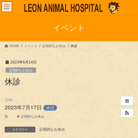
コ
ナ
ン
ビ
テ
ゲ
ン
ー
イベント
ツ
シ
へ
ョ
ス
ン
HOME
イベント
定期的なお休み
休診
キ
に
ッ
移
プ
動
2023年6月14日
定期的なお休み
休診
日時:
2023年7月17日
終日
定期的なお休み
定期的なお休み
カテゴリー