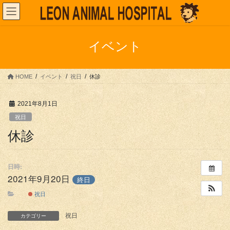
コ
ナ
ン
ビ
テ
ゲ
ン
ー
イベント
ツ
シ
へ
ョ
ス
ン
HOME
イベント
祝日
休診
キ
に
ッ
移
プ
動
2021年8月1日
祝日
休診
日時:
2021年9月20日
終日
祝日
祝日
カテゴリー