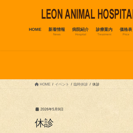
コ
ナ
ン
ビ
テ
ゲ
ン
ー
HOME
新着情報
病院紹介
診療案内
価格表
ツ
シ
News
Hospital
Treatment
Price
へ
ョ
ス
ン
キ
に
ッ
移
プ
動
HOME
イベント
臨時休診
休診
2026年5月9日
休診