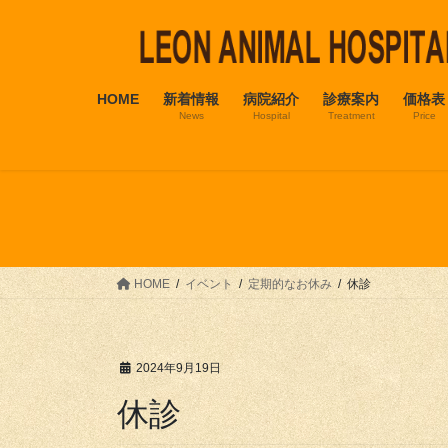
コ
ナ
ン
ビ
テ
ゲ
ン
ー
HOME
新着情報
病院紹介
診療案内
価格表
ツ
シ
News
Hospital
Treatment
Price
へ
ョ
ス
ン
キ
に
ッ
移
プ
動
HOME
イベント
定期的なお休み
休診
2024年9月19日
休診